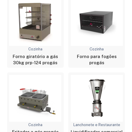
Cozinha
Cozinha
Forno giratório a gás
Forno para fogões
30kg prp-124 progás
progás
Cozinha
Lanchonete e Restaurante
Fritador a gás progás
Liquidificador comercial